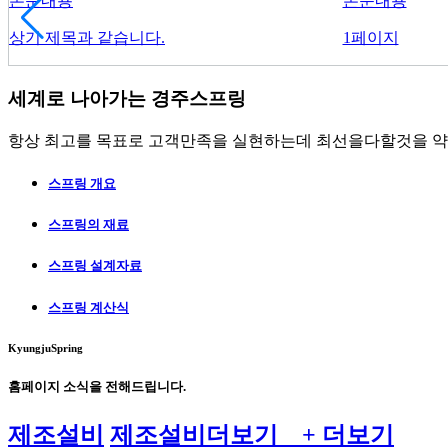
본문내용
본문내용
상기 제목과 같습니다.
1페이지
세계로 나아가는
경주스프링
항상 최고를 목표로 고객만족을 실현하는데 최선을다할것을 약
스프링 개요
스프링의 재료
스프링 설계자료
스프링 계산식
KyungjuSpring
홈페이지 소식
을 전해드립니다.
제조설비
제조설비
더보기 +
더보기