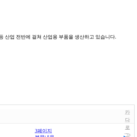
등 산업 전반에 걸쳐 산업용 부품을 생산하고 있습니다.
카
카
다
다
로
로
3페이지
그
그
+