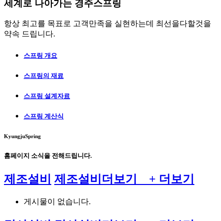
더
기
세계로 나아가는
경주스프링
보
항상 최고를 목표로 고객만족을 실현하는데 최선을다할것을
기
약속 드립니다.
스프링 개요
스프링의 재료
스프링 설계자료
스프링 계산식
KyungjuSpring
홈페이지 소식
을 전해드립니다.
제조설비
제조설비
더보기 +
더보기
게시물이 없습니다.