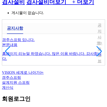
검사설비
검사설비
더보기 +
더보기
게시물이 없습니다.
공
공
공지사항
지
지
사
사
경주스프링 입니다.
항
항
+
본문내용
더
홈페이지 리뉴얼 하였습니다. 많은 이용 바랍니다. 감사합니
보
더
다.
기
보
더
기
VISION
세계로 나아가는
보
경주스프링
기
설계지원
스프링
계산식
회원로그인