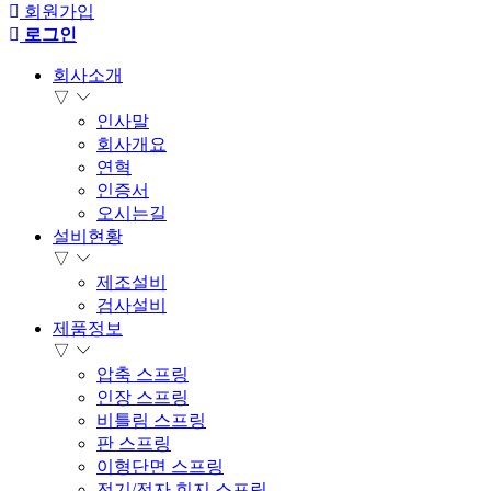
회원가입
로그인
회사소개
▽
인사말
회사개요
연혁
인증서
오시는길
설비현황
▽
제조설비
검사설비
제품정보
▽
압축 스프링
인장 스프링
비틀림 스프링
판 스프링
이형단면 스프링
전기/전자 힌지 스프링