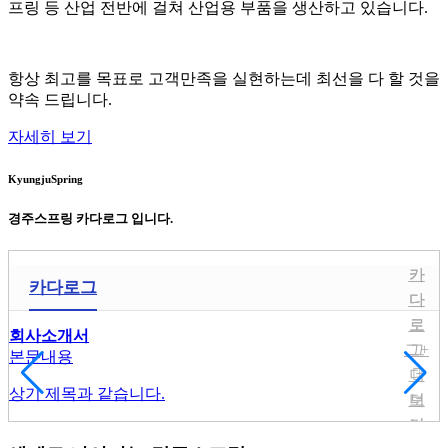
프링 등 산업 전반에 걸쳐 산업용 부품을 생산하고 있습니다.
항상 최고를 목표로 고객만족을 실현하는데 최선을 다 할 것을
약속 드립니다.
자세히 보기
KyungjuSpring
경주스프링
카다로그 입니다.
카
카
카다로그
다
다
로
로
회사소개서
그
그
+
본문내용
더
상기 제목과 같습니다.
보
더
기
보