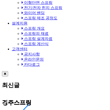
이형단면 스프링
전기/전자 힌지 스프링
와이어 밴딩
스프링 제조 공정도
설계지원
스프링 개요
스프링의 재료
스프링 설계자료
스프링 계산식
고객센터
공지사항
온라인문의
카다로그
최신글
경주스프링
경주스프링
경주스프링
경주스프링